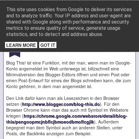
Media
This site uses cookies from Google to deliver its services
and to analyze traffic. Your IP address and user-agent are
shared with Google along with performance and security
metrics to ensure quality of service, generate usage
Startseite
Impressum
Datenschutz
statistics, and to detect and address abuse.
SEP
LEARN MORE
GOT IT
Mit Blog-This! posten
10
Blog This! ist eine Funktion, mit der man, wenn man im Google-
Konto angemeldet im Web unterwegs ist, blitzschnell eine
Minimalversion des Blogger-Editors öffnen und einen Post oder
einen Post-Entwurf für eines der Blogs schreiben kann, die zum
Konto gehören, in dem man angemeldet ist.
Den Link dafür kann man als Lesezeichen in den Browser
setzen (
http://www.blogger.com/blog-this.do
). Für den
Browser Chrome kann man das auch mit Symbol im Webstore
kriegen (
https://chrome.google.com/webstore/detail/blog-
this/pengoopmcjnbflcjbmoeodbmoflcgjlk
). Außerdem
begegnet man dem Symbol auch an anderen Stellen, unter
Posts, die Backlinks anzeigen zum Beispiel.